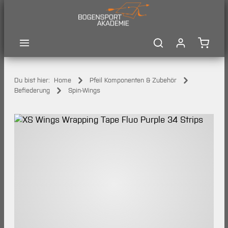
Zum Hauptinhalt springen
Waren
Du bist hier:
Home
Pfeil Komponenten & Zubehör
Befiederung
Spin-Wings
Bildergalerie überspringen