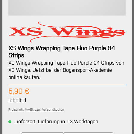
XS Wings Wrapping Tape Fluo Purple 34
Strips
XS Wings Wrapping Tape Fluo Purple 34 Strips von
XS Wings. Jetzt bei der Bogensport-Akademie
online kaufen.
Regulärer Preis:
5,90 €
Inhalt:
1
Preise inkl. MwSt. zzgl. Versandkosten
Lieferzeit: Lieferung in 1-3 Werktagen