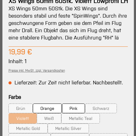
XS Wings 50mm 50Stk. Violett Lowprofil LH
XS Wings 50mm 50Stk. Die XS Wings sind
besonders stabil und feste "SpinWings". Durch ihre
geschwungene Form geben sie dem Pfeil im Flug
mehr Drall. Ein Objekt das sich im Flug dreht, hat
eine stabilere Flugbahn. Die Ausführung "RH" lä
Regulärer Preis:
19,99 €
Inhalt:
1
Preise inkl. MwSt. zzgl. Versandkosten
Lieferzeit: Zur Zeit nicht lieferbar. Nachbestellt.
auswählen
Farbe
Grün
Orange
Pink
Schwarz
(Diese Option ist zurzeit nicht verfügbar.)
(Diese Option ist zur
Violett
Weiß
Metallic Teal
(Diese Option ist zurzeit nicht verfügbar.)
(Diese Option ist zurzeit nicht verfügbar.)
(Diese Option ist zurzeit nicht v
Metallic Gold
Metallic Silver
(Diese Option ist zurzeit nicht verfügbar.)
(Diese Option ist zurzeit nicht verfügba