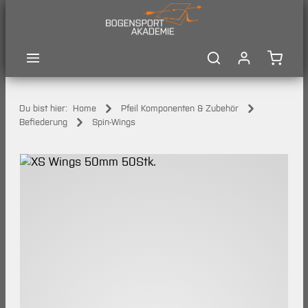
Zum Hauptinhalt springen
Waren
Du bist hier:
Home
Pfeil Komponenten & Zubehör
Befiederung
Spin-Wings
Bildergalerie überspringen