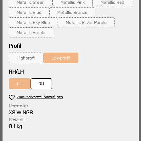
Metallic Green
Metallic Pink
Metallic Red
(Diese Option ist zurzeit nicht verfügbar.)
(Diese Option ist zurzeit nicht verfügb
(Diese Option is
Metallic Blue
Metallic Bronze
(Diese Option ist zurzeit nicht verfügbar.)
(Diese Option ist zurzeit nicht verfügba
Metallic Sky Blue
Metallic Silver Purple
(Diese Option ist zurzeit nicht verfügbar.)
(Diese Option ist zurzeit nicht 
Metallic Purple
(Diese Option ist zurzeit nicht verfügbar.)
auswählen
Profil
Highprofil
Lowprofil
(Diese Option ist zurzeit nicht verfügbar.)
(Diese Option ist zurzeit nicht verfügbar.)
auswählen
RH/LH
LH
RH
(Diese Option ist zurzeit nicht verfügbar.)
Zum Merkzettel hinzufügen
Hersteller:
XS-WINGS
Gewicht:
0.1 kg