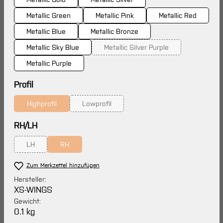
Metallic Green
Metallic Pink
Metallic Red
Metallic Blue
Metallic Bronze
Metallic Sky Blue
Metallic Silver Purple
(Diese Option ist zurzeit nicht 
Metallic Purple
auswählen
Profil
Highprofil
Lowprofil
(Diese Option ist zurzeit nicht verfügbar.)
(Diese Option ist zurzeit nicht verfügbar.)
auswählen
RH/LH
LH
RH
(Diese Option ist zurzeit nicht verfügbar.)
(Diese Option ist zurzeit nicht verfügbar.)
Zum Merkzettel hinzufügen
Hersteller:
XS-WINGS
Gewicht:
0.1 kg