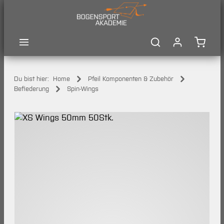
Zum Hauptinhalt springen
Waren
Du bist hier:
Home
Pfeil Komponenten & Zubehör
Befiederung
Spin-Wings
Bildergalerie überspringen