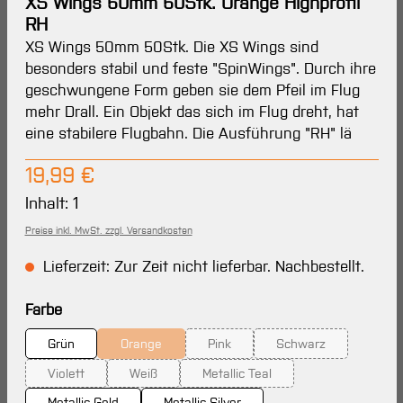
XS Wings 50mm 50Stk. Orange Highprofil
RH
XS Wings 50mm 50Stk. Die XS Wings sind
besonders stabil und feste "SpinWings". Durch ihre
geschwungene Form geben sie dem Pfeil im Flug
mehr Drall. Ein Objekt das sich im Flug dreht, hat
eine stabilere Flugbahn. Die Ausführung "RH" lä
Regulärer Preis:
19,99 €
Inhalt:
1
Preise inkl. MwSt. zzgl. Versandkosten
Lieferzeit: Zur Zeit nicht lieferbar. Nachbestellt.
auswählen
Farbe
Grün
Orange
Pink
Schwarz
(Diese Option ist zurzeit nicht verfügbar.)
(Diese Option ist zurzeit nicht verfü
(Diese Option ist zur
Violett
Weiß
Metallic Teal
(Diese Option ist zurzeit nicht verfügbar.)
(Diese Option ist zurzeit nicht verfügbar.)
(Diese Option ist zurzeit nicht v
Metallic Gold
Metallic Silver