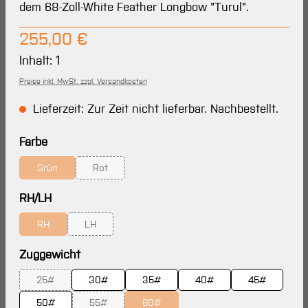
dem 68-Zoll-White Feather Longbow "Turul".
Regulärer Preis:
255,00 €
Inhalt:
1
Preise inkl. MwSt. zzgl. Versandkosten
Lieferzeit: Zur Zeit nicht lieferbar. Nachbestellt.
auswählen
Farbe
Grün
Rot
(Diese Option ist zurzeit nicht verfügbar.)
(Diese Option ist zurzeit nicht verfügbar.)
auswählen
RH/LH
RH
LH
(Diese Option ist zurzeit nicht verfügbar.)
(Diese Option ist zurzeit nicht verfügbar.)
auswählen
Zuggewicht
25#
30#
35#
40#
45#
(Diese Option ist zurzeit nicht verfügbar.)
50#
55#
60#