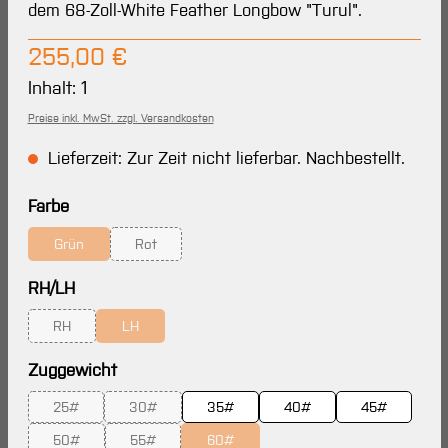
dem 68-Zoll-White Feather Longbow "Turul".
Regulärer Preis:
255,00 €
Inhalt:
1
Preise inkl. MwSt. zzgl. Versandkosten
Lieferzeit: Zur Zeit nicht lieferbar. Nachbestellt.
auswählen
Farbe
Grün
Rot
(Diese Option ist zurzeit nicht verfügbar.)
(Diese Option ist zurzeit nicht verfügbar.)
auswählen
RH/LH
RH
LH
(Diese Option ist zurzeit nicht verfügbar.)
(Diese Option ist zurzeit nicht verfügbar.)
auswählen
Zuggewicht
25#
30#
35#
40#
45#
(Diese Option ist zurzeit nicht verfügbar.)
(Diese Option ist zurzeit nicht verfügbar.)
50#
55#
60#