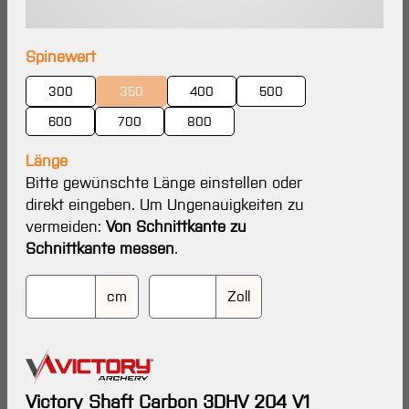
auswählen
Spinewert
300
350
400
500
(Diese Option ist zurzeit nicht verfügbar.)
600
700
800
Länge
Bitte gewünschte Länge einstellen oder
direkt eingeben. Um Ungenauigkeiten zu
vermeiden:
Von Schnittkante zu
Schnittkante messen
.
cm
Zoll
Victory Shaft Carbon 3DHV 204 V1