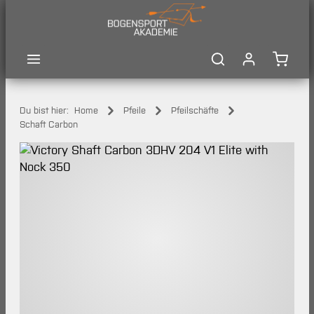
Zum Hauptinhalt springen
Waren
Du bist hier:
Home
Pfeile
Pfeilschäfte
Schaft Carbon
Bildergalerie überspringen