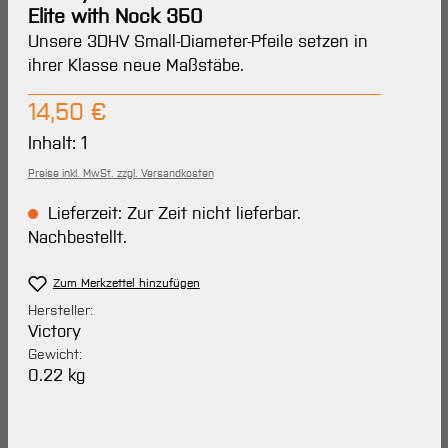
Elite with Nock 350
Unsere 3DHV Small-Diameter-Pfeile setzen in
ihrer Klasse neue Maßstäbe.
Regulärer Preis:
14,50 €
Inhalt:
1
Preise inkl. MwSt. zzgl. Versandkosten
Lieferzeit: Zur Zeit nicht lieferbar.
Nachbestellt.
Zum Merkzettel hinzufügen
Hersteller:
Victory
Gewicht:
0.22 kg