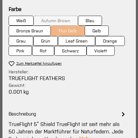
auswählen
Farbe
Weiß
Autumn Brown
Blau
(Diese Option ist zurzeit nicht verfügbar.)
Bronze Braun
Fluo Gelb
Gelb
(Diese Option ist zurzeit nicht verfügbar
Grau
Grün
Leaf Green
Orange
Pink
Rot
Schwarz
Violett
Zum Merkzettel hinzufügen
Hersteller:
TRUEFLIGHT FEATHERS
Gewicht:
0.001 kg
Beschreibung
TrueFlight 5“ Shield TrueFlight ist seit mehr als
50 Jahren der Marktführer für Naturfedern. Jede