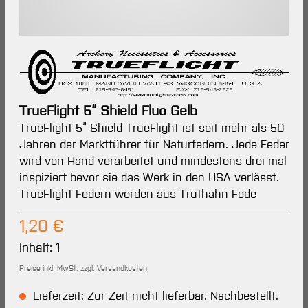
TrueFlight 5“ Shield Fluo Gelb
TrueFlight 5“ Shield TrueFlight ist seit mehr als 50
Jahren der Marktführer für Naturfedern. Jede Feder
wird von Hand verarbeitet und mindestens drei mal
inspiziert bevor sie das Werk in den USA verlässt.
TrueFlight Federn werden aus Truthahn Fede
Regulärer Preis:
1,20 €
Inhalt:
1
Preise inkl. MwSt. zzgl. Versandkosten
Lieferzeit: Zur Zeit nicht lieferbar. Nachbestellt.