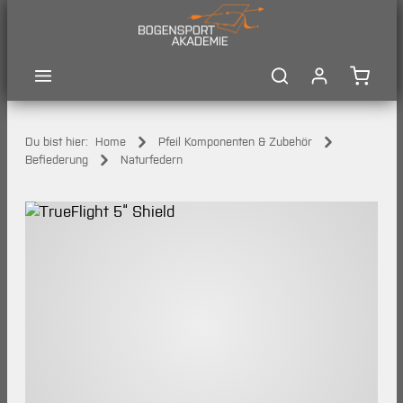
Zum Hauptinhalt springen
Waren
Du bist hier:
Home
Pfeil Komponenten & Zubehör
Befiederung
Naturfedern
Bildergalerie überspringen