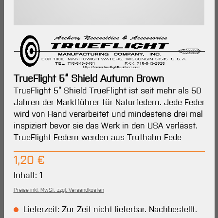
TrueFlight 5“ Shield Autumn Brown
TrueFlight 5“ Shield TrueFlight ist seit mehr als 50
Jahren der Marktführer für Naturfedern. Jede Feder
wird von Hand verarbeitet und mindestens drei mal
inspiziert bevor sie das Werk in den USA verlässt.
TrueFlight Federn werden aus Truthahn Fede
Regulärer Preis:
1,20 €
Inhalt:
1
Preise inkl. MwSt. zzgl. Versandkosten
Lieferzeit: Zur Zeit nicht lieferbar. Nachbestellt.