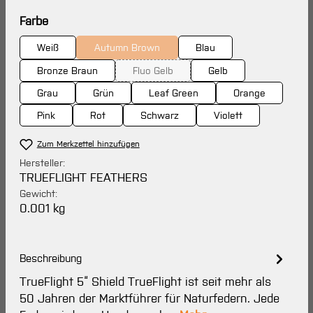
auswählen
Farbe
Weiß
Autumn Brown
Blau
(Diese Option ist zurzeit nicht verfügbar.)
Bronze Braun
Fluo Gelb
Gelb
(Diese Option ist zurzeit nicht verfügbar.
Grau
Grün
Leaf Green
Orange
Pink
Rot
Schwarz
Violett
Zum Merkzettel hinzufügen
Hersteller:
TRUEFLIGHT FEATHERS
Gewicht:
0.001 kg
Beschreibung
TrueFlight 5“ Shield TrueFlight ist seit mehr als
50 Jahren der Marktführer für Naturfedern. Jede