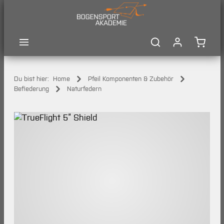
Zum Hauptinhalt springen
Waren
Du bist hier:
Home
Pfeil Komponenten & Zubehör
Befiederung
Naturfedern
Bildergalerie überspringen