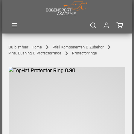
Zum Hauptinhalt springen
Waren
Du bist hier:
Home
Pfeil Komponenten & Zubehör
Pins, Bushing & Protectorringe
Protectorringe
Bildergalerie überspringen