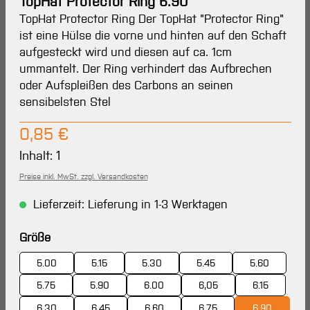
TopHat Protector Ring 6.90
TopHat Protector Ring Der TopHat "Protector Ring"
ist eine Hülse die vorne und hinten auf den Schaft
aufgesteckt wird und diesen auf ca. 1cm
ummantelt. Der Ring verhindert das Aufbrechen
oder Aufspleißen des Carbons an seinen
sensibelsten Stel
Regulärer Preis:
0,85 €
Inhalt:
1
Preise inkl. MwSt. zzgl. Versandkosten
Lieferzeit: Lieferung in 1-3 Werktagen
auswählen
Größe
5.00
5.15
5.30
5.45
5.60
5.75
5.90
6.00
6,05
6.15
6.30
6.45
6.60
6.75
6.90