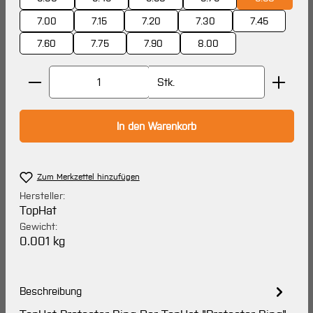
7.00
7.15
7.20
7.30
7.45
7.60
7.75
7.90
8.00
Produkt Anzahl: Gib den gewünschten Wert ein oder 
Stk.
In den Warenkorb
Zum Merkzettel hinzufügen
Hersteller:
TopHat
Gewicht:
0.001 kg
Beschreibung