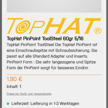
TopHat PinPoint ToolSteel 60gr 5/16
TopHat PinPoint ToolSteel Die TopHat PinPoint ist
eine Einschraubspitze mit Schraubsicherung. Sie
passt auf alle Standard Adapter und Inserts.
PinPoint Form : Die sehr langezogene und Spitze
Form der PinPoint sorgt für besseres Eindrin
Regulärer Preis:
1,90 €
Inhalt:
1
Preise inkl. MwSt. zzgl. Versandkosten
Lieferzeit: Lieferung in 1-3 Werktagen