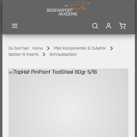
Zum Hauptinhalt springen
Waren
Du bist hier:
Home
Pfeil Komponenten & Zubehör
Spitzen & Inserts
Schraubspitzen
Bildergalerie überspringen