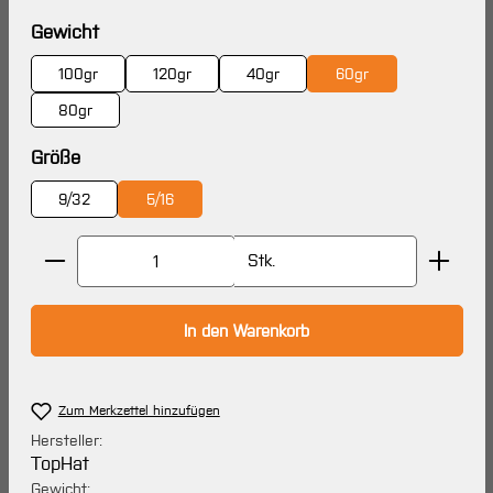
auswählen
Gewicht
100gr
120gr
40gr
60gr
80gr
auswählen
Größe
9/32
5/16
Produkt Anzahl: Gib den gewünschten Wert ein oder 
Stk.
In den Warenkorb
Zum Merkzettel hinzufügen
Hersteller:
TopHat
Gewicht: