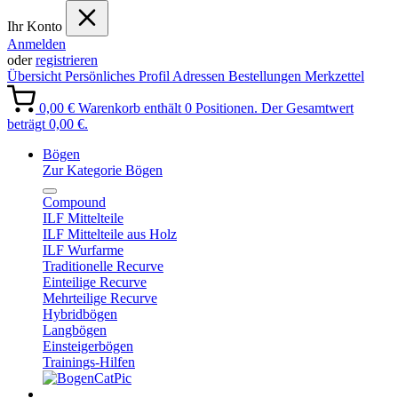
Ihr Konto
Anmelden
oder
registrieren
Übersicht
Persönliches Profil
Adressen
Bestellungen
Merkzettel
0,00 €
Warenkorb enthält 0 Positionen. Der Gesamtwert
beträgt 0,00 €.
Bögen
Zur Kategorie Bögen
Compound
ILF Mittelteile
ILF Mittelteile aus Holz
ILF Wurfarme
Traditionelle Recurve
Einteilige Recurve
Mehrteilige Recurve
Hybridbögen
Langbögen
Einsteigerbögen
Trainings-Hilfen