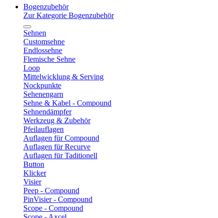
Bogenzubehör
Zur Kategorie Bogenzubehör
Sehnen
Customsehne
Endlossehne
Flemische Sehne
Loop
Mittelwicklung & Serving
Nockpunkte
Sehenengarn
Sehne & Kabel - Compound
Sehnendämpfer
Werkzeug & Zubehör
Pfeilauflagen
Auflagen für Compound
Auflagen für Recurve
Auflagen für Taditionell
Button
Klicker
Visier
Peep - Compound
PinVisier - Compound
Scope - Compound
Scope - Axcel