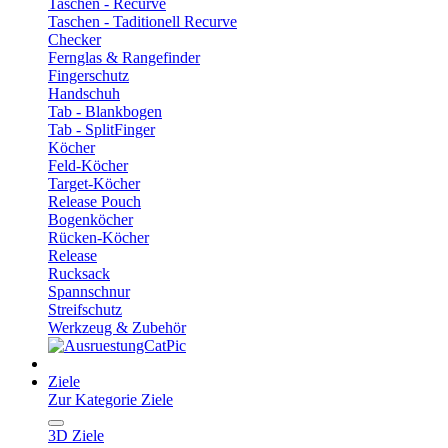
Taschen - Recurve
Taschen - Taditionell Recurve
Checker
Fernglas & Rangefinder
Fingerschutz
Handschuh
Tab - Blankbogen
Tab - SplitFinger
Köcher
Feld-Köcher
Target-Köcher
Release Pouch
Bogenköcher
Rücken-Köcher
Release
Rucksack
Spannschnur
Streifschutz
Werkzeug & Zubehör
Ziele
Zur Kategorie Ziele
3D Ziele