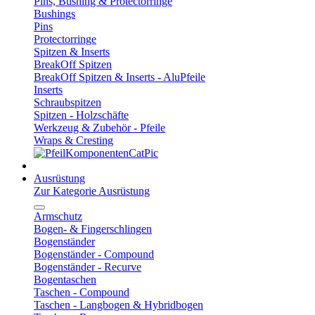
Pins, Bushing & Protectorringe
Bushings
Pins
Protectorringe
Spitzen & Inserts
BreakOff Spitzen
BreakOff Spitzen & Inserts - AluPfeile
Inserts
Schraubspitzen
Spitzen - Holzschäfte
Werkzeug & Zubehör - Pfeile
Wraps & Cresting
Ausrüstung
Zur Kategorie Ausrüstung
Armschutz
Bogen- & Fingerschlingen
Bogenständer
Bogenständer - Compound
Bogenständer - Recurve
Bogentaschen
Taschen - Compound
Taschen - Langbogen & Hybridbogen