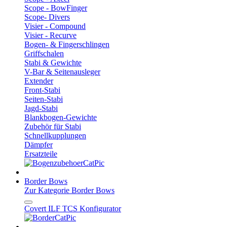
Scope - BowFinger
Scope- Divers
Visier - Compound
Visier - Recurve
Bogen- & Fingerschlingen
Griffschalen
Stabi & Gewichte
V-Bar & Seitenausleger
Extender
Front-Stabi
Seiten-Stabi
Jagd-Stabi
Blankbogen-Gewichte
Zubehör für Stabi
Schnellkupplungen
Dämpfer
Ersatzteile
Border Bows
Zur Kategorie Border Bows
Covert ILF TCS Konfigurator