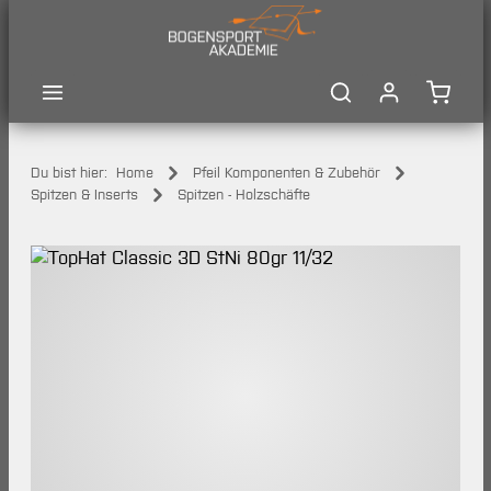
Zum Hauptinhalt springen
Waren
Du bist hier:
Home
Pfeil Komponenten & Zubehör
Spitzen & Inserts
Spitzen - Holzschäfte
Bildergalerie überspringen