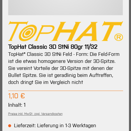
TopHat Classic 3D StNi 80gr 11/32
TopHat® Classic 3D StNi Feld - Form: Die Feld-Form
ist die etwas homogenere Version der 3D-Spitze.
Sie vereint Vorteile der 3D-Spitze mit denen der
Bullet Spitze. Sie ist geradlinig beim Auftreffen,
doch dringt Sie im Vergleich nicht
Regulärer Preis:
1,10 €
Inhalt:
1
Preise inkl. MwSt. zzgl. Versandkosten
Lieferzeit: Lieferung in 1-3 Werktagen