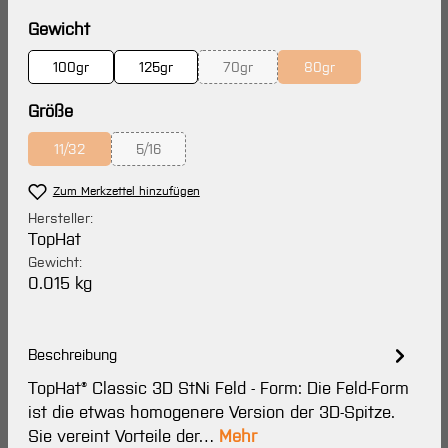
auswählen
Gewicht
100gr
125gr
70gr
80gr
(Diese Option ist zurzeit nicht verfüg
(Diese Option ist zurze
auswählen
Größe
11/32
5/16
(Diese Option ist zurzeit nicht verfügbar.)
(Diese Option ist zurzeit nicht verfügbar.)
Zum Merkzettel hinzufügen
Hersteller:
TopHat
Gewicht:
0.015 kg
Beschreibung
TopHat® Classic 3D StNi Feld - Form: Die Feld-Form
ist die etwas homogenere Version der 3D-Spitze.
Sie vereint Vorteile der…
Mehr