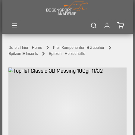
Zum Hauptinhalt springen
Waren
Du bist hier:
Home
Pfeil Komponenten & Zubehör
Spitzen & Inserts
Spitzen - Holzschäfte
Bildergalerie überspringen