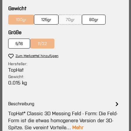
auswählen
Gewicht
100gr
125gr
70gr
80gr
(Diese Option ist zurzeit nicht verfügbar.)
(Diese Option ist zurzeit nicht verfüg
auswählen
Größe
5/16
11/32
(Diese Option ist zurzeit nicht verfügbar.)
Zum Merkzettel hinzufügen
Hersteller:
TopHat
Gewicht:
0.015 kg
Beschreibung
TopHat® Classic 3D Messing Feld - Form: Die Feld-
Form ist die etwas homogenere Version der 3D-
Spitze. Sie vereint Vorteile…
Mehr