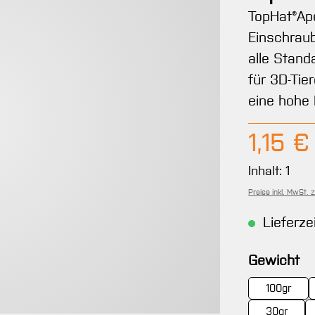
TopHat®Ape
Einschraub
alle Stand
für 3D-Tie
eine hohe 
Regulärer 
1,15 €
Inhalt:
1
Preise inkl. MwSt. 
Lieferze
a
Gewicht
100gr
30gr