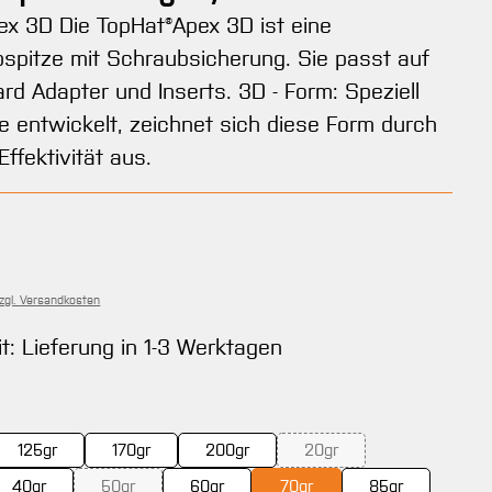
x 3D Die TopHat®Apex 3D ist eine
spitze mit Schraubsicherung. Sie passt auf
ard Adapter und Inserts. 3D - Form: Speziell
re entwickelt, zeichnet sich diese Form durch
Effektivität aus.
Preis:
zzgl. Versandkosten
it: Lieferung in 1-3 Werktagen
uswählen
125gr
170gr
200gr
20gr
(Diese Option ist zurzeit ni
40gr
50gr
60gr
70gr
85gr