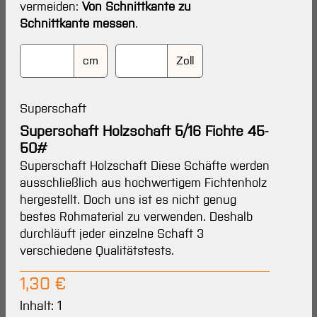
vermeiden:
Von Schnittkante zu
Schnittkante messen
.
cm
Zoll
Superschaft
Superschaft Holzschaft 5/16 Fichte 45-
50#
Superschaft Holzschaft Diese Schäfte werden
ausschließlich aus hochwertigem Fichtenholz
hergestellt. Doch uns ist es nicht genug
bestes Rohmaterial zu verwenden. Deshalb
durchläuft jeder einzelne Schaft 3
verschiedene Qualitätstests.
Regulärer Preis:
1,30 €
Inhalt:
1