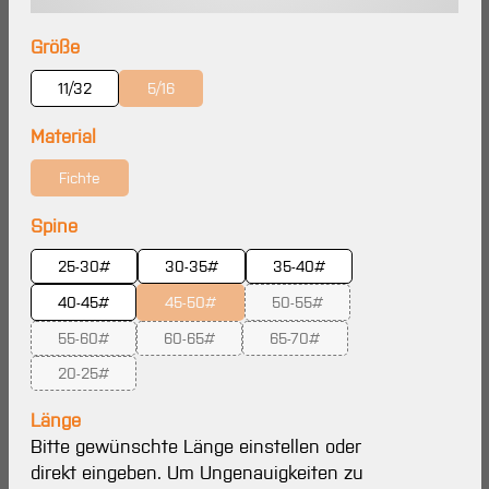
auswählen
Größe
11/32
5/16
(Diese Option ist zurzeit nicht verfügbar.)
auswählen
Material
Fichte
(Diese Option ist zurzeit nicht verfügbar.)
auswählen
Spine
25-30#
30-35#
35-40#
40-45#
45-50#
50-55#
(Diese Option ist zurzeit nicht verfügbar.)
(Diese Option ist zurzeit nicht 
55-60#
60-65#
65-70#
(Diese Option ist zurzeit nicht verfügbar.)
(Diese Option ist zurzeit nicht verfügbar.)
(Diese Option ist zurzeit nicht 
20-25#
(Diese Option ist zurzeit nicht verfügbar.)
Länge
Bitte gewünschte Länge einstellen oder
direkt eingeben. Um Ungenauigkeiten zu