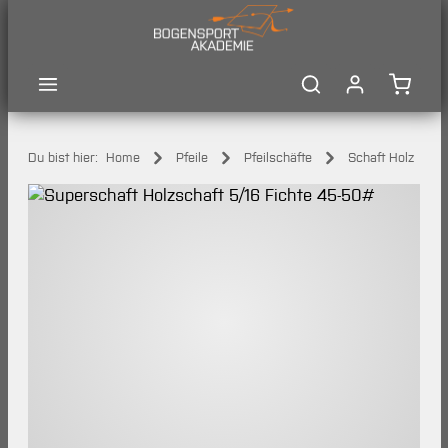
Zum Hauptinhalt springen
Waren
Du bist hier:
Home
Pfeile
Pfeilschäfte
Schaft Holz
Bildergalerie überspringen