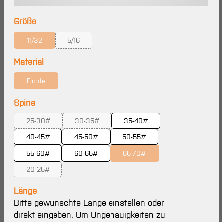
auswählen
Größe
11/32
5/16
(Diese Option ist zurzeit nicht verfügbar.)
(Diese Option ist zurzeit nicht verfügbar.)
auswählen
Material
Fichte
(Diese Option ist zurzeit nicht verfügbar.)
auswählen
Spine
25-30#
30-35#
35-40#
(Diese Option ist zurzeit nicht verfügbar.)
(Diese Option ist zurzeit nicht verfügbar.)
40-45#
45-50#
50-55#
55-60#
60-65#
65-70#
(Diese Option ist zurzeit nicht 
20-25#
(Diese Option ist zurzeit nicht verfügbar.)
Länge
Bitte gewünschte Länge einstellen oder
direkt eingeben. Um Ungenauigkeiten zu