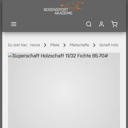
Zum Hauptinhalt springen
Waren
Du bist hier:
Home
Pfeile
Pfeilschäfte
Schaft Holz
Bildergalerie überspringen