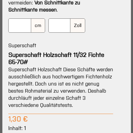
vermeiden:
Von Schnittkante zu
Schnittkante messen
.
cm
Zoll
Superschaft
Superschaft Holzschaft 11/32 Fichte
65-70#
Superschaft Holzschaft Diese Schäfte werden
ausschließlich aus hochwertigem Fichtenholz
hergestellt. Doch uns ist es nicht genug
bestes Rohmaterial zu verwenden. Deshalb
durchläuft jeder einzelne Schaft 3
verschiedene Qualitätstests.
Regulärer Preis:
1,30 €
Inhalt:
1