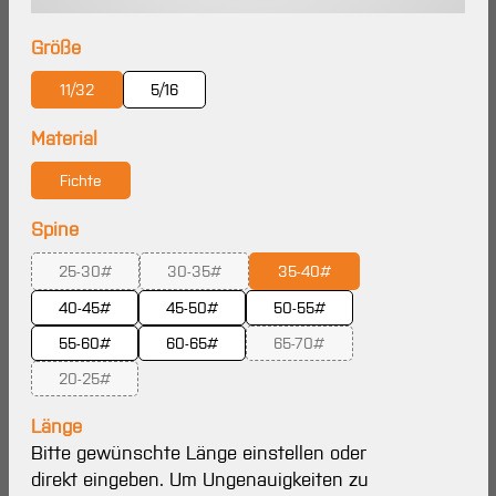
auswählen
Größe
11/32
5/16
auswählen
Material
Fichte
auswählen
Spine
25-30#
30-35#
35-40#
(Diese Option ist zurzeit nicht verfügbar.)
(Diese Option ist zurzeit nicht verfügbar.)
40-45#
45-50#
50-55#
55-60#
60-65#
65-70#
(Diese Option ist zurzeit nicht 
20-25#
(Diese Option ist zurzeit nicht verfügbar.)
Länge
Bitte gewünschte Länge einstellen oder
direkt eingeben. Um Ungenauigkeiten zu