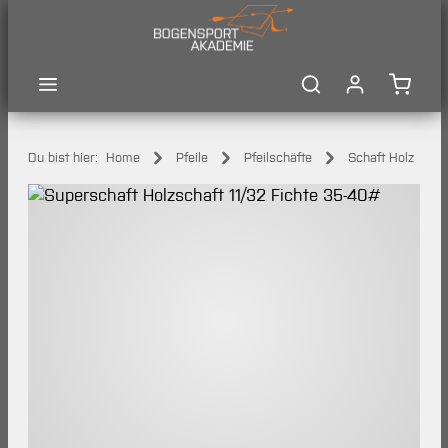
Zum Hauptinhalt springen
Waren
Du bist hier:
Home
Pfeile
Pfeilschäfte
Schaft Holz
Bildergalerie überspringen