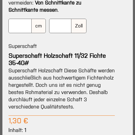
vermeiden:
Von Schnittkante zu
Schnittkante messen
.
cm
Zoll
Superschaft
Superschaft Holzschaft 11/32 Fichte
35-40#
Superschaft Holzschaft Diese Schäfte werden
ausschließlich aus hochwertigem Fichtenholz
hergestellt. Doch uns ist es nicht genug
bestes Rohmaterial zu verwenden. Deshalb
durchläuft jeder einzelne Schaft 3
verschiedene Qualitätstests.
Regulärer Preis:
1,30 €
Inhalt:
1