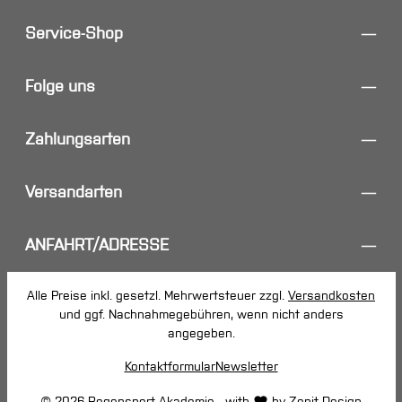
Service-Shop
Folge uns
Zahlungsarten
Versandarten
ANFAHRT/ADRESSE
Alle Preise inkl. gesetzl. Mehrwertsteuer zzgl.
Versandkosten
und ggf. Nachnahmegebühren, wenn nicht anders
angegeben.
Kontaktformular
Newsletter
© 2026 Bogensport Akademie - with
by
Zenit Design