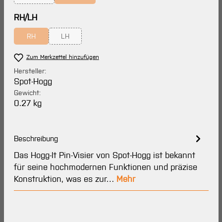
(Diese Option ist zurzeit nicht verfügbar.)
(Diese Option ist zurzeit nicht verfügbar.)
auswählen
RH/LH
RH
LH
(Diese Option ist zurzeit nicht verfügbar.)
(Diese Option ist zurzeit nicht verfügbar.)
Zum Merkzettel hinzufügen
Hersteller:
Spot-Hogg
Gewicht:
0.27 kg
Beschreibung
Das Hogg-It Pin-Visier von Spot-Hogg ist bekannt
für seine hochmodernen Funktionen und präzise
Konstruktion, was es zur…
Mehr