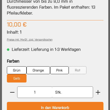
Durchmesser von bis zu 8,0 mm in
fluoreszierenden Farben. Im Paket enthalten: 13
Pfeilaufkleber.
Regulärer Preis:
10,00 €
Inhalt:
1
Preise inkl. MwSt. zzgl. Versandkosten
Lieferzeit: Lieferung in 1-3 Werktagen
auswählen
Farben
Grün
Orange
Pink
Rot
(Diese Option ist zurzei
Gelb
Produkt Anzahl: Gib den gewünschten Wert ein oder 
Stk.
In den Warenkorb