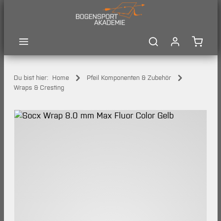
Zum Hauptinhalt springen
Waren
Du bist hier:
Home
Pfeil Komponenten & Zubehör
Wraps & Cresting
Bildergalerie überspringen