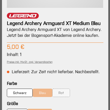
Legend Archery Armguard XT Medium Blau
Legend Archery Armguard XT von Legend Archery.
Jetzt bei der Bogensport-Akademie online kaufen.
Regulärer Preis:
5,00 €
Inhalt:
1
Preise inkl. MwSt. zzgl. Versandkosten
Lieferzeit: Zur Zeit nicht lieferbar. Nachbestellt.
auswählen
Farbe
Schwarz
Blau
Rot
(Diese Option ist zurzeit nicht verfügbar.)
(Diese Option ist zurzeit nicht verf
auswählen
Größe