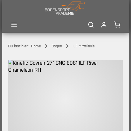
Zum Hauptinhalt springen
Waren
Du bist hier:
Home
Bögen
ILF Mittelteile
Bildergalerie überspringen