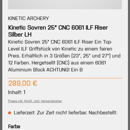
KINETIC ARCHERY
Kinetic Sovren 25" CNC 6061 ILF Riser
Silber LH
Kinetic Sovren 25" CNC 6061 ILF Riser Ein Top-
Level ILF Griffstück von Kinetic zu einem fairen
Preis. Erhältlich in 3 Größen (23", 25" und 27") und
12 Farben. Hergetsellt (CNC) aus einem 6061
Aluminium Block ACHTUNG! Ein B
Regulärer Preis:
289,00 €
Inhalt:
1
Preise inkl. MwSt. zzgl. Versandkosten
Lieferzeit: Zur Zeit nicht lieferbar. Nachbestellt.
auswählen
Farbe