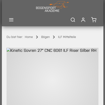
Zum Hauptinhalt springen
Waren
Du bist hier:
Home
Bögen
ILF Mittelteile
Bildergalerie überspringen