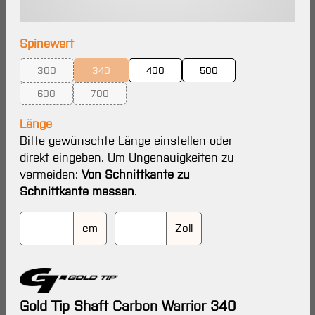
auswählen
Spinewert
300
340
400
500
(Diese Option ist zurzeit nicht verfügbar.)
(Diese Option ist zurzeit nicht verfügbar.)
600
700
(Diese Option ist zurzeit nicht verfügbar.)
(Diese Option ist zurzeit nicht verfügbar.)
Länge
Bitte gewünschte Länge einstellen oder
direkt eingeben. Um Ungenauigkeiten zu
vermeiden:
Von Schnittkante zu
Schnittkante messen
.
cm
Zoll
Gold Tip Shaft Carbon Warrior 340