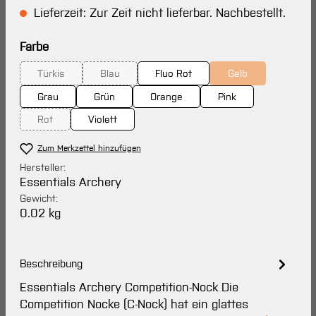
Lieferzeit: Zur Zeit nicht lieferbar. Nachbestellt.
auswählen
Farbe
Türkis
Blau
Fluo Rot
Gelb
(Diese Option ist zurzeit nicht verfügbar.)
(Diese Option ist zurzeit nicht verfügbar.)
(Diese Option ist zu
Grau
Grün
Orange
Pink
Rot
Violett
(Diese Option ist zurzeit nicht verfügbar.)
Zum Merkzettel hinzufügen
Hersteller:
Essentials Archery
Gewicht:
0.02 kg
Beschreibung
Essentials Archery Competition-Nock Die
Competition Nocke (C-Nock) hat ein glattes