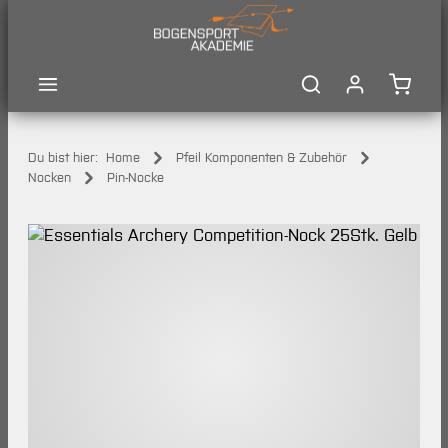
Zum Hauptinhalt springen
Waren
Du bist hier:
Home
Pfeil Komponenten & Zubehör
Nocken
Pin-Nocke
Bildergalerie überspringen