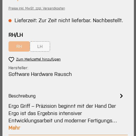
Preise inkl. MwSt. zzgl. Versandkosten
Lieferzeit: Zur Zeit nicht lieferbar. Nachbestellt.
auswählen
RH/LH
RH
LH
(Diese Option ist zurzeit nicht verfügbar.)
(Diese Option ist zurzeit nicht verfügbar.)
Zum Merkzettel hinzufügen
Hersteller:
Software Hardware Rausch
Beschreibung
Ergo Griff – Präzision beginnt mit der Hand Der
Ergo ist das Ergebnis intensiver
Entwicklungsarbeit und moderner Fertigungs…
Mehr