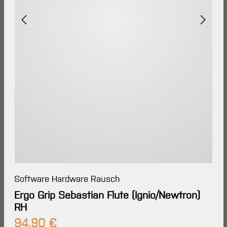
Software Hardware Rausch
Ergo Grip Sebastian Flute (Ignio/Newtron)
RH
Regulärer Preis:
94,90 €