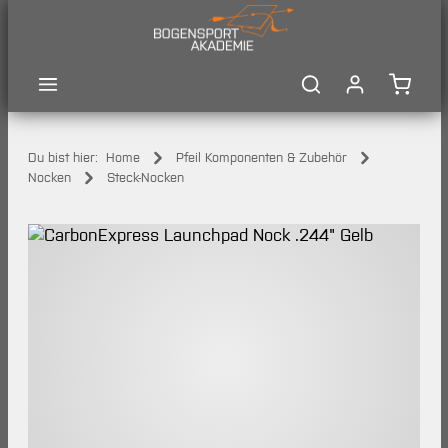
Zum Hauptinhalt springen
Waren
Du bist hier:
Home
Pfeil Komponenten & Zubehör
Nocken
Steck-Nocken
Bildergalerie überspringen