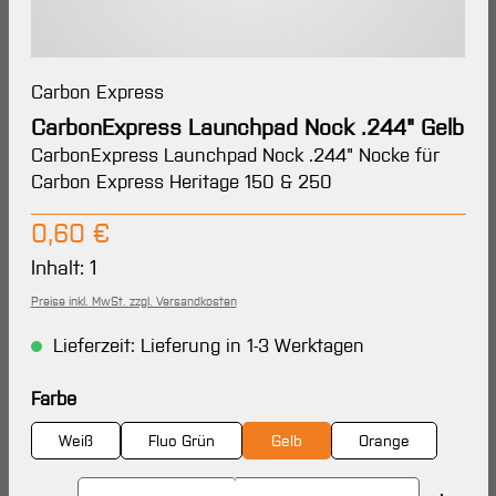
Carbon Express
CarbonExpress Launchpad Nock .244" Gelb
CarbonExpress Launchpad Nock .244" Nocke für
Carbon Express Heritage 150 & 250
Regulärer Preis:
0,60 €
Inhalt:
1
Preise inkl. MwSt. zzgl. Versandkosten
Lieferzeit: Lieferung in 1-3 Werktagen
auswählen
Farbe
Weiß
Fluo Grün
Gelb
Orange
Produkt Anzahl: Gib den gewünschten Wert ein oder 