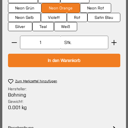
Neon Grün
Neon Orange
Neon Rot
Neon Gelb
Violett
Rot
Satin Blau
Silver
Teal
Weiß
Produkt Anzahl: Gib den gewünschten Wert ein oder 
Stk.
In den Warenkorb
Zum Merkzettel hinzufügen
Hersteller:
Bohning
Gewicht:
0.001 kg
Beschreibung