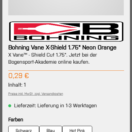
Bohning Vane X-Shield 1.75" Neon Orange
X Vane™ - Shield Cut 1.75". Jetzt bei der
Bogensport-Akademie online kaufen.
Regulärer Preis:
0,29 €
Inhalt:
1
Preise inkl. MwSt. zzgl. Versandkosten
Lieferzeit: Lieferung in 1-3 Werktagen
auswählen
Farben
Schwarz
Blau
Hot Pink