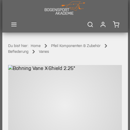
Zum Hauptinhalt springen
Waren
Du bist hier:
Home
Pfeil Komponenten & Zubehör
Befiederung
Vanes
Bildergalerie überspringen