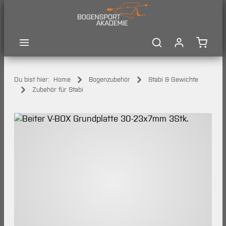
Zum Hauptinhalt springen
Waren
Du bist hier:
Home
Bogenzubehör
Stabi & Gewichte
Zubehör für Stabi
Bildergalerie überspringen