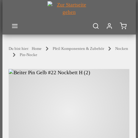
Zum Hauptinhalt springen
Warenk
Du bist hier:
Home
Pfeil Komponenten & Zubehör
Nocken
Pin-Nocke
Bildergalerie überspringen