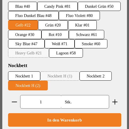
Blau #40
Candy Pink #81
Dunkel Grün #50
Fluo Dunkel Blau #48
Fluo Violett #80
Gelb #22
Grün #20
Klar #01
Orange #30
Rot #10
Schwarz #61
Sky Blue #47
Weiß #71
Smoke #60
Heavy Gelb #21
Lagoon #58
(Diese Option ist zurzeit nicht verfügbar.)
auswählen
Nockbett
Nockbett 1
Nockbett H (1)
Nockbett 2
(Diese Option ist zurzeit nicht verfügbar.)
Nockbett H (2)
Produkt Anzahl: Gib den gewünschten Wert ein oder benut
Stk.
In den Warenkorb