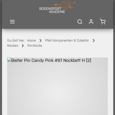
Zum Hauptinhalt springen
Waren
Du bist hier:
Home
Pfeil Komponenten & Zubehör
Nocken
Pin-Nocke
Bildergalerie überspringen