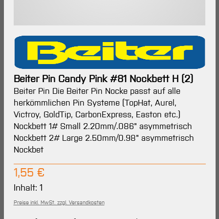
Beiter Pin Candy Pink #81 Nockbett H (2)
Beiter Pin Die Beiter Pin Nocke passt auf alle
herkömmlichen Pin Systeme (TopHat, Aurel,
Victroy, GoldTip, CarbonExpress, Easton etc.)
Nockbett 1# Small 2.20mm/.086" asymmetrisch
Nockbett 2# Large 2.50mm/0.98" asymmetrisch
Nockbet
Regulärer Preis:
1,55 €
Inhalt:
1
Preise inkl. MwSt. zzgl. Versandkosten