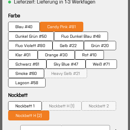
Lieferzeit: Lieferung in 1-3 Werktagen
auswählen
Farbe
Blau #40
Candy Pink #81
Dunkel Grün #50
Fluo Dunkel Blau #48
Fluo Violett #80
Gelb #22
Grün #20
Klar #01
Orange #30
Rot #10
Schwarz #61
Sky Blue #47
Weiß #71
Smoke #60
Heavy Gelb #21
(Diese Option ist zurzeit nicht verfügba
Lagoon #58
auswählen
Nockbett
Nockbett 1
Nockbett H (1)
Nockbett 2
(Diese Option ist zurzeit nicht verfügbar.)
(Diese Option ist z
Nockbett H (2)
Produkt Anzahl: Gib den gewünschten Wert ein oder 