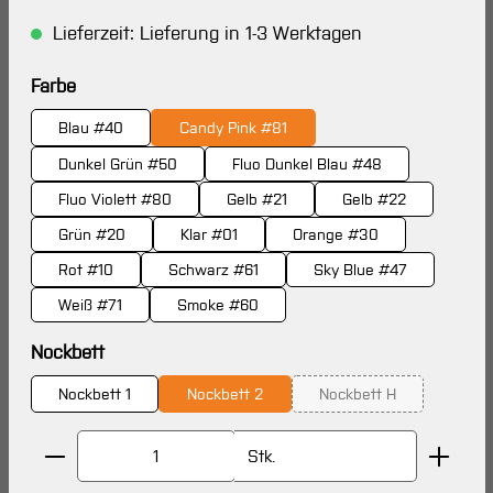
Lieferzeit: Lieferung in 1-3 Werktagen
auswählen
Farbe
Blau #40
Candy Pink #81
Dunkel Grün #50
Fluo Dunkel Blau #48
Fluo Violett #80
Gelb #21
Gelb #22
Grün #20
Klar #01
Orange #30
Rot #10
Schwarz #61
Sky Blue #47
Weiß #71
Smoke #60
auswählen
Nockbett
Nockbett 1
Nockbett 2
Nockbett H
(Diese Option ist zurz
Produkt Anzahl: Gib den gewünschten Wert ein oder 
Stk.