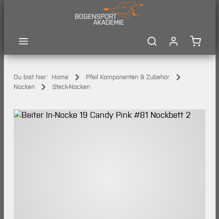
Zum Hauptinhalt springen
Waren
Du bist hier:
Home
Pfeil Komponenten & Zubehör
Nocken
Steck-Nocken
Bildergalerie überspringen