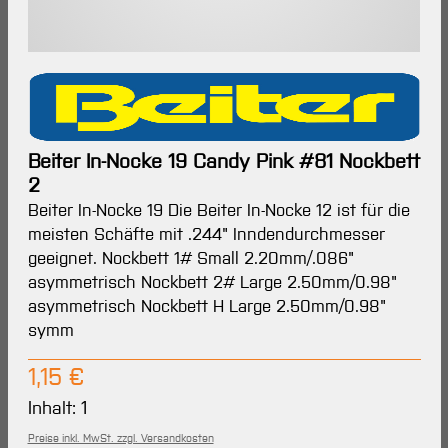
Beiter In-Nocke 19 Candy Pink #81 Nockbett
2
Beiter In-Nocke 19 Die Beiter In-Nocke 12 ist für die
meisten Schäfte mit .244" Inndendurchmesser
geeignet. Nockbett 1# Small 2.20mm/.086"
asymmetrisch Nockbett 2# Large 2.50mm/0.98"
asymmetrisch Nockbett H Large 2.50mm/0.98"
symm
Regulärer Preis:
1,15 €
Inhalt:
1
Preise inkl. MwSt. zzgl. Versandkosten