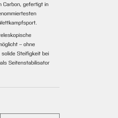
 Carbon, gefertigt in
renommiertesten
 Wettkampfsport.
teleskopische
möglicht – ohne
lide Steifigkeit bei
als Seitenstabilisator