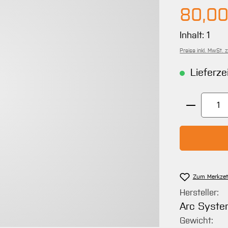
Regulärer 
80,00
Inhalt:
1
Preise inkl. MwSt. 
Lieferze
Produkt 
Zum Merkzet
Hersteller:
Arc Syst
Gewicht: