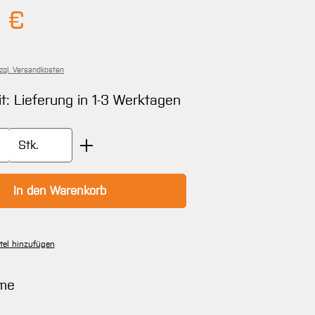
Preis:
 €
zzgl. Versandkosten
it: Lieferung in 1-3 Werktagen
Anzahl: Gib den gewünschten Wert ein oder
Stk.
In den Warenkorb
tel hinzufügen
eme