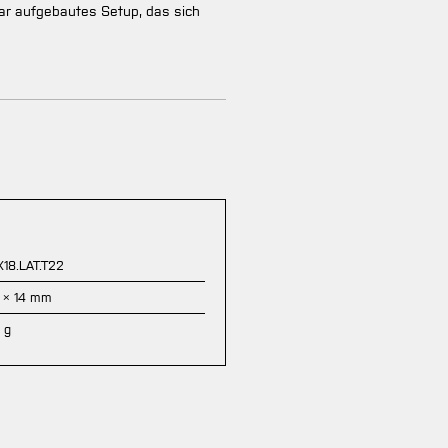
lar aufgebautes Setup, das sich
18.LAT.T22
 × 14 mm
 g