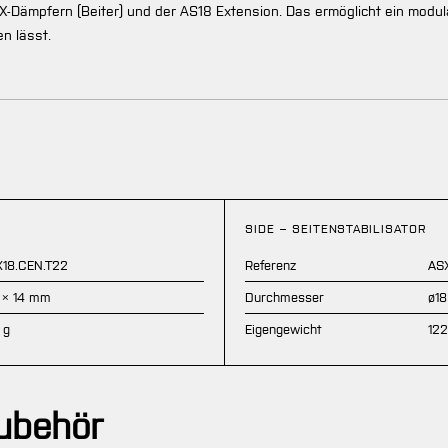
X-Dämpfern (Beiter) und der AS18 Extension. Das ermöglicht ein modu
n lässt.
SIDE – SEITENSTABILISATOR
18.CEN.T22
Referenz
ASX
 × 14 mm
Durchmesser
ø18
 g
Eigengewicht
122
Zubehör