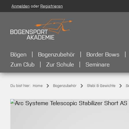
Anmelden
oder
Registrieren
m Hauptinhalt springen
Zur Suche springen
Zur Hauptnavigation springen
Bögen
Bogenzubehör
Border Bows
Zum Club
Zur Schule
Seminare
Du bist hier:
Home
Bogenzubehör
Stabi & Gewichte
S
Bildergalerie überspringen