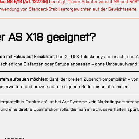
uo M8-5/16 (Art. 122736)
benötigt. Dieser Adapter vereint M8 und 5/16″
rwendung von Standard-Stabilisatorgewichten auf der Gewichtsseite.
er AS X18 geeignet?
mit Fokus auf Flexibilität:
Das X-LOCK Teleskopsystem macht den AS X1
terschiedliche Distanzen oder Setups anpassen – ohne Umbauaufwand
ystem aufbauen möchten:
Dank der breiten Zubehörkompatibilität – vo
ise erweitern und präzise auf die eigenen Bedürfnisse abstimmen.
ergestellt in Frankreich" ist bei Arc Systeme kein Marketingverspreche
 und eine direkte Qualitätskontrolle, die man im Schussverhalten spürt.