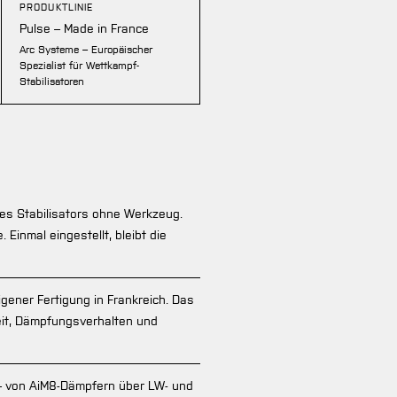
PRODUKTLINIE
Pulse – Made in France
Arc Systeme – Europäischer
Spezialist für Wettkampf-
Stabilisatoren
es Stabilisators ohne Werkzeug.
Einmal eingestellt, bleibt die
ener Fertigung in Frankreich. Das
keit, Dämpfungsverhalten und
– von AiM8-Dämpfern über LW- und