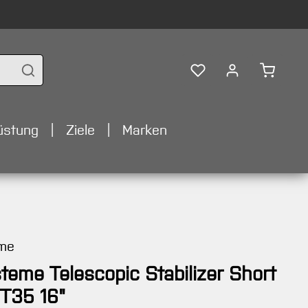
Warenko
üstung
Ziele
Marken
eme
teme Telescopic Stabilizer Short
 T35 16"