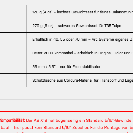
120 g (4 oz) – leichtes Gewichtsset für feines Balancetuni
270 g (9 oz) – schweres Gewichtsset für T35-Tulpe
Erhältlich in 40, 55 oder 70 mm – Arc Systeme eigenes
Beiter VBOX kompatibel – erhältlich in Original, Color und 
85 mm / 3,5″ – nur für Frontstabilisator
Schutztasche aus Cordura-Material für Transport und Lag
ompatibilität:
Der AS X18 hat bogenseitig ein Standard 5/16″-Gewinde. 
baut – hier passt kein Standard 5/16″-Zubehör. Für die Montage von 5