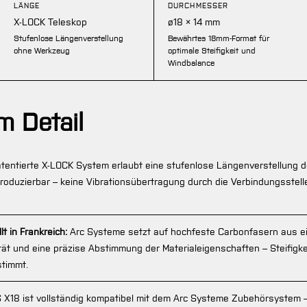
LÄNGE
DURCHMESSER
X-LOCK Teleskop
ø18 × 14 mm
Stufenlose Längenverstellung
Bewährtes 18mm-Format für
ohne Werkzeug
optimale Steifigkeit und
Windbalance
m Detail
tentierte X-LOCK System erlaubt eine stufenlose Längenverstellung d
oduzierbar – keine Vibrationsübertragung durch die Verbindungsstelle. 
t in Frankreich:
Arc Systeme setzt auf hochfeste Carbonfasern aus eig
ität und eine präzise Abstimmung der Materialeigenschaften – Steifig
stimmt.
 X18 ist vollständig kompatibel mit dem Arc Systeme Zubehörsystem 