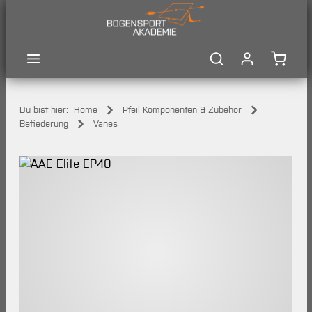
Zum Hauptinhalt springen
Waren
Du bist hier:
Home
Pfeil Komponenten & Zubehör
Befiederung
Vanes
Bildergalerie überspringen