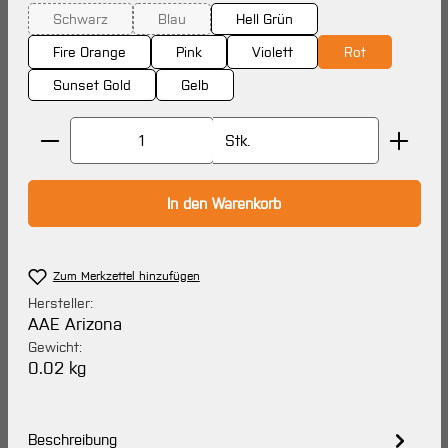
Schwarz
Blau
Hell Grün
(Diese Option ist zurzeit nicht verfügbar.)
(Diese Option ist zurzeit nicht verfügbar.)
Fire Orange
Pink
Violett
Rot
Sunset Gold
Gelb
Produkt Anzahl: Gib den gewünschten Wert ein oder 
Stk.
In den Warenkorb
Zum Merkzettel hinzufügen
Hersteller:
AAE Arizona
Gewicht:
0.02 kg
Beschreibung