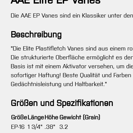
AAE Elite EP Vanes
Die AAE EP Vanes sind ein Klassiker unter den
Beschreibung
"Die Elite Plastifletch Vanes sind aus einem r
Die strukturierte Oberfläche ermöglicht es de
Basis ist mit einem Aktivator versehen, um 
sofortiger Haftung! Beste Qualität und Farben 
Gedächtnisleistung und Haltbarkeit."
Größen und Spezifikationen
Größe
Länge
Höhe
Gewicht (Grain)
EP-16
1 3/4"
.38"
3.2