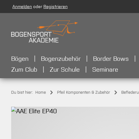
Anmelden
oder
Registrieren
m Hauptinhalt springen
Zur Suche springen
Zur Hauptnavigation springen
Bögen
Bogenzubehör
Border Bows
Zum Club
Zur Schule
Seminare
Du bist hier:
Home
Pfeil Komponenten & Zubehör
Befieder
Bildergalerie überspringen