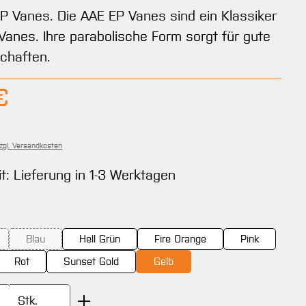
EP Vanes. Die AAE EP Vanes sind ein Klassiker
Vanes. Ihre parabolische Form sorgt für gute
chaften.
Preis:
€
zzgl. Versandkosten
it: Lieferung in 1-3 Werktagen
ählen
Blau
Hell Grün
Fire Orange
Pink
Option ist zurzeit nicht verfügbar.)
(Diese Option ist zurzeit nicht verfügbar.)
Rot
Sunset Gold
Gelb
Anzahl: Gib den gewünschten Wert ein oder
Stk.