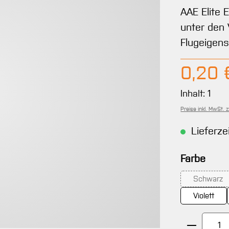
AAE Elite 
unter den 
Flugeigens
Regulärer 
0,20 
Inhalt:
1
Preise inkl. MwSt. 
Lieferze
ausw
Farbe
Schwarz
(Diese 
Violett
Produkt 