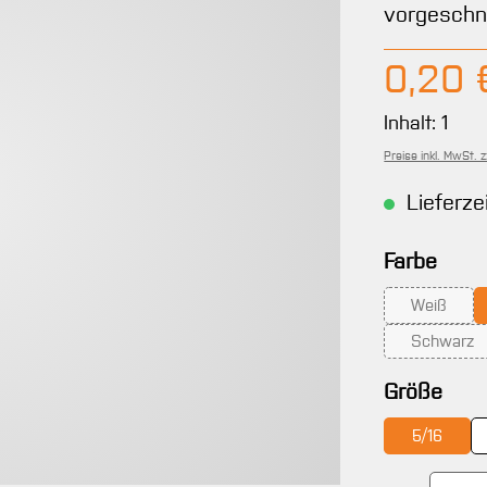
vorgeschni
Regulärer 
0,20 
Inhalt:
1
Preise inkl. MwSt. 
Lieferze
ausw
Farbe
Weiß
(Diese Op
Schwarz
(Diese 
aus
Größe
5/16