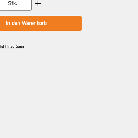
Anzahl: Gib den gewünschten Wert ein oder
Stk.
In den Warenkorb
tel hinzufügen