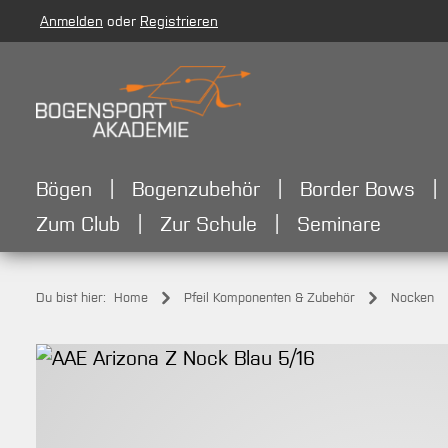
Anmelden
oder
Registrieren
m Hauptinhalt springen
Zur Suche springen
Zur Hauptnavigation springen
Bögen
Bogenzubehör
Border Bows
Zum Club
Zur Schule
Seminare
Du bist hier:
Home
Pfeil Komponenten & Zubehör
Nocken
Bildergalerie überspringen