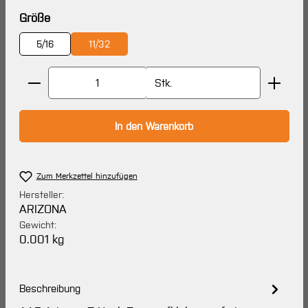
auswählen
Größe
5/16
11/32
Produkt Anzahl: Gib den gewünschten Wert ein oder 
Stk.
In den Warenkorb
Zum Merkzettel hinzufügen
Hersteller:
ARIZONA
Gewicht:
0.001 kg
Beschreibung