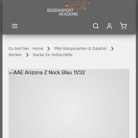
Zum Hauptinhalt springen
Waren
Du bist hier:
Home
Pfeil Komponenten & Zubehör
Nocken
Nocke für Holzschäfte
Bildergalerie überspringen