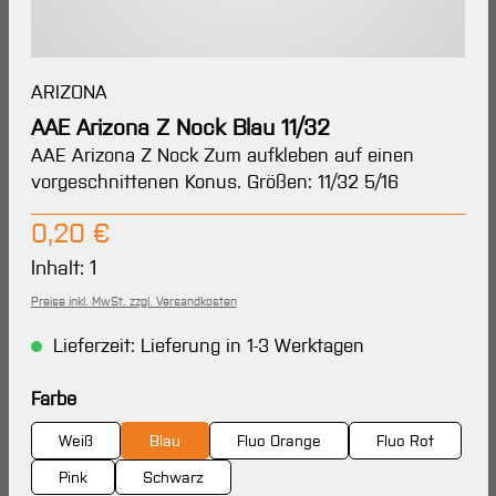
ARIZONA
AAE Arizona Z Nock Blau 11/32
AAE Arizona Z Nock Zum aufkleben auf einen
vorgeschnittenen Konus. Größen: 11/32 5/16
Regulärer Preis:
0,20 €
Inhalt:
1
Preise inkl. MwSt. zzgl. Versandkosten
Lieferzeit: Lieferung in 1-3 Werktagen
auswählen
Farbe
Weiß
Blau
Fluo Orange
Fluo Rot
Pink
Schwarz