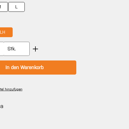
M
L
wählen
LH
Anzahl: Gib den gewünschten Wert ein oder
Stk.
In den Warenkorb
tel hinzufügen
na