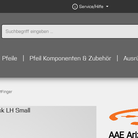
Service/Hilfe
Pfeile
Pfeil Komponenten & Zubehör
Ausr
itFinger
AAE Ari