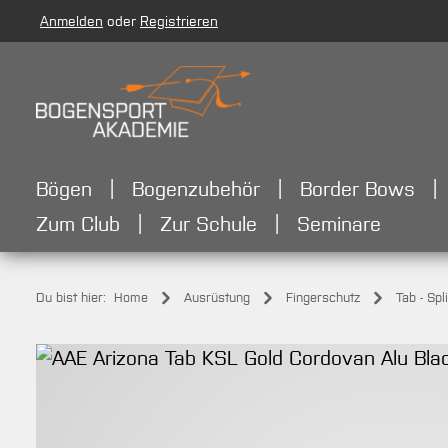
Anmelden
oder
Registrieren
m Hauptinhalt springen
Zur Suche springen
Zur Hauptnavigation springen
Bögen
Bogenzubehör
Border Bows
Zum Club
Zur Schule
Seminare
Du bist hier:
Home
Ausrüstung
Fingerschutz
Tab - Spl
Bildergalerie überspringen