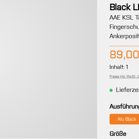
Black L
AAE KSL Ta
Fingersch
Ankerposit
Regulärer 
89,00
Inhalt:
1
Preise inkl. MwSt. 
Lieferze
Ausführun
Alu Black
aus
Größe