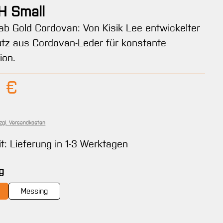
H Small
b Gold Cordovan: Von Kisik Lee entwickelter
utz aus Cordovan-Leder für konstante
ion.
Preis:
 €
zzgl. Versandkosten
it: Lieferung in 1-3 Werktagen
auswählen
g
Messing
wählen