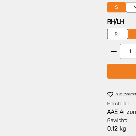
S
aus
RH/LH
RH
Produkt 
Zum Merkzet
Hersteller:
AAE Arizo
Gewicht:
0.12 kg