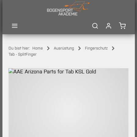
Zum Hauptinhalt springen
Waren
Du bist hier:
Home
Ausrüstung
Fingerschutz
Tab - SplitFinger
Bildergalerie überspringen