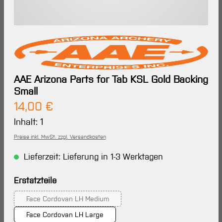
AAE Arizona Parts for Tab KSL Gold Backing
Small
Regulärer Preis:
14,00 €
Inhalt:
1
Preise inkl. MwSt. zzgl. Versandkosten
Lieferzeit: Lieferung in 1-3 Werktagen
auswählen
Erstatzteile
Face Cordovan LH Medium
(Diese Option ist zurzeit nicht verfügbar.)
Face Cordovan LH Large