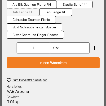
Alu Blk Daumen Platte RH
Elastic Band 14"
Tab Ledge LH
Tab Ledge RH
(Diese Option ist zurzeit nicht verfügbar.)
Schraube Daumen Platte
Gold Schraube Finger Spacer
Silver Schraube Finger Spacer
Produkt Anzahl: Gib den gewünschten Wert ein oder 
Stk.
In den Warenkorb
Zum Merkzettel hinzufügen
Hersteller:
AAE Arizona
Gewicht:
0.01 kg